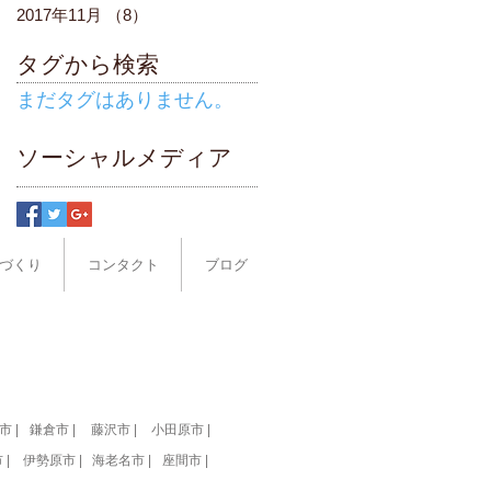
2017年11月
（8）
8件の記事
タグから検索
まだタグはありません。
ソーシャルメディア
づくり
コンタクト
ブログ
市 |
鎌倉市 |
藤沢市 |
小田原市 |
 |
伊勢原市 |
海老名市 |
座間市 |