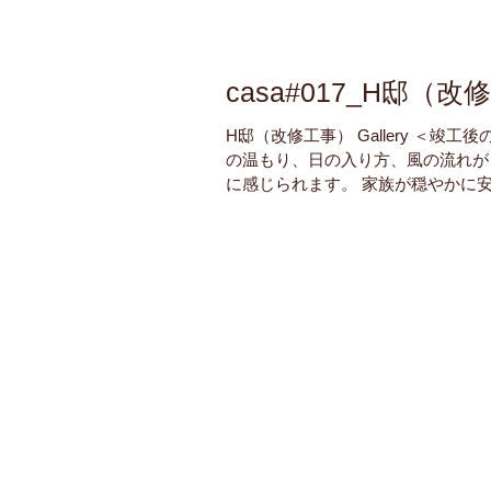
casa#017_H邸（
H邸（改修工事） Gallery ＜竣工後
の温もり、日の入り方、風の流れが
に感じられます。 家族が穏やかに
ごせて、自然と笑顔が溢れる空間に
す。 子どもの成長や四季の変化の
家がどのような表情を見せてくれる
みです。...