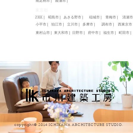
南足柄市 |
綾瀬市 |
東京都
23区 |
昭島市 |
あきる野市 |
稲城市 |
青梅市 |
清瀬市 
小平市 |
狛江市 |
立川市 |
多摩市 |
調布市 |
西東京市 
東村山市 |
東大和市 |
日野市 |
府中市 |
福生市 |
町田市 |
copyright© 2014 ICHIKAWA ARCHITECTURE STUDIO.