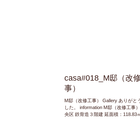
casa#018_M邸（改
事）
M邸（改修工事） Gallery ありが
した。 information M邸（改修工
央区 鉄骨造３階建 延面積：118.83㎡
坪） 設計：渡辺治建築都市設計事