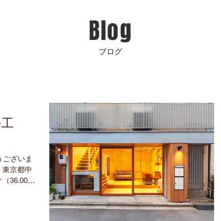
Blog
​ブログ
修工
とうございま
事） 東京都中
（36.00
務所