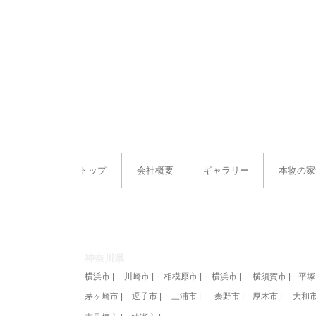
トップ
会社概要
ギャラリー
本物の家
注文住宅 |
リフォーム |
エクステリア |
神奈川県
横浜市 |
川崎市 |
相模原市 |
横浜市 |
横須賀市 |
平塚
-9
茅ヶ崎市 |
逗子市 |
三浦市 |
秦野市 |
厚木市 |
大和市