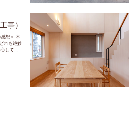
改修工事）
の感想＞ 木
どれも絶妙
安心して過
なっていま
中で、この
のかが楽し