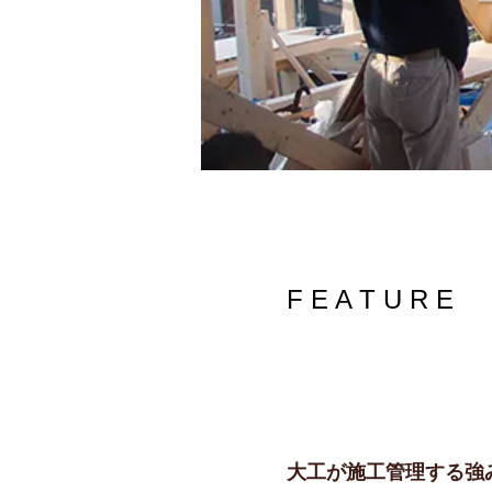
F E A T U R E
大工が施工管理する強